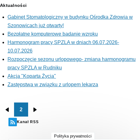
Set
Set
theme
theme
visibility
theme
font
Aktualności
font
theme
font
size
to
size
size
Gabinet Stomatologiczny w budynku Ośrodka Zdrowia w
100%
to
to
Szonowicach już otwarty!
125%
150%
Bezpłatne komputerowe badanie wzroku
Harmonogram pracy SPZLA w dniach 06.07.2026-
10.07.2026
Rozpoczęcie sezonu urlopowego- zmiana harmonogramu
pracy SPZLA w Rudniku
Akcja "Koparta Życia"
Zastępstwa w związku z urlopem lekarza
2
Stronicowanie
Poprzednia
Następna
strona
strona
Kanał RSS
Polityka prywatności