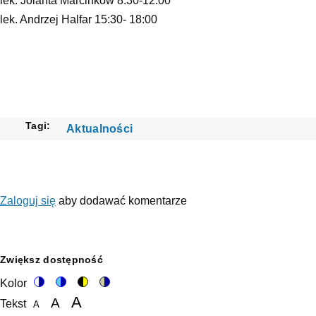
lek. Jolanta Marcinków 8:30-12:00
lek. Andrzej Halfar 15:30- 18:00
Tagi
Aktualności
Zaloguj się
aby dodawać komentarze
Zwiększ dostępność
Kolor
Switch
Switch
Switch
Switch
A
A
Tekst
to
to
to
to
A
color
blue
high
soft
Set