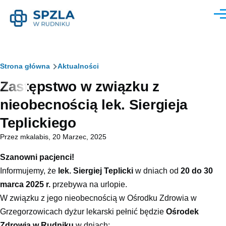
Przejdź do treści
Men
Ścieżka
Strona główna
Aktualności
Zastępstwo w związku z
nawigacyjna
nieobecnością lek. Siergieja
Teplickiego
Przez
mkalabis
, 20 Marzec, 2025
Szanowni pacjenci!
Informujemy, że
lek. Siergiej Teplicki
w dniach od
20 do 30
marca 2025 r.
przebywa na urlopie.
W związku z jego nieobecnością w Ośrodku Zdrowia w
Grzegorzowicach dyżur lekarski pełnić będzie
Ośrodek
Zdrowia w Rudniku
w dniach: