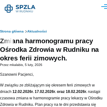
Przejdź do treści
Men
Ścieżka
Strona główna
Aktualności
Zmiana harmonogramu pracy
nawigacyjna
Ośrodka Zdrowia w Rudniku na
okres ferii zimowych.
Przez
mkalabis
, 5 luty, 2026
Szanowni Pacjenci,
W związku ze zbliżającym się okresem ferii zimowych w
dniach
12.02.2026r. 17.02.2026r. oraz 18.02.2026r.
nastąpi
czasowa zmiana w harmonogramie pracy lekarzy w Ośrodku
Zdrowia w Rudniku. Plan pracy na te dni przedstawia się