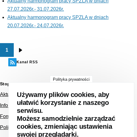
Aktualny harmonogram pracy SPZLA w dniach
27.07.2026r.- 31.07.2026r.
Aktualny harmonogram pracy SPZLA w dniach
20.07.2026r.- 24.07.2026r.
1
Stronicowanie
Następna
strona
Kanał RSS
Polityka prywatności
Stopka strony
Używamy plików cookies, aby
Aktualności
ułatwić korzystanie z naszego
Informacja dla Pacjenta NFZ
serwisu.
Formularz kontaktowy
Możesz samodzielnie zarządzać
cookies, zmieniając ustawienia
Polityka prywatności
swojej przeglądarki.