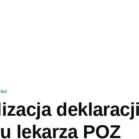
ści
izacja deklaracj
na
u lekarza POZ