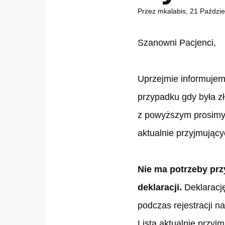
Przez
mkalabis
, 21 Paździe
Szanowni Pacjenci,
Uprzejmie informujemy
przypadku gdy była z
z powyższym prosimy 
aktualnie przyjmując
Nie ma potrzeby prz
deklaracji.
Deklaracj
podczas rejestracji na
Lista aktualnie przyjm