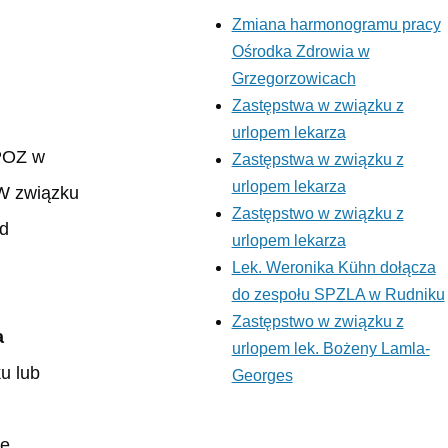
font
to
size
size
Zmiana harmonogramu pracy
100%
to
to
Ośrodka Zdrowia w
125%
150%
Grzegorzowicach
Zastępstwa w związku z
urlopem lekarza
 POZ w
Zastępstwa w związku z
urlopem lekarza
 W związku
Zastępstwo w związku z
ód
urlopem lekarza
Lek. Weronika Kühn dołącza
do zespołu SPZLA w Rudniku
Zastępstwo w związku z
a
urlopem lek. Bożeny Lamla-
u lub
Georges
ie