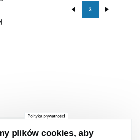
3
Stronicowanie
Poprzednia
Następna
j
strona
strona
Polityka prywatności
y plików cookies, aby