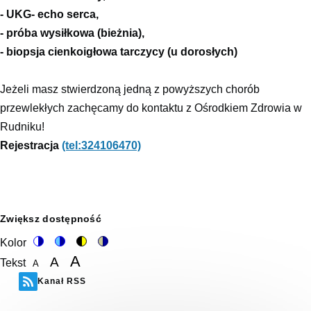
- UKG- echo serca,
- próba wysiłkowa (bieżnia),
- biopsja cienkoigłowa tarczycy (u dorosłych)
Jeżeli masz stwierdzoną jedną z powyższych chorób
przewlekłych zachęcamy do kontaktu z Ośrodkiem Zdrowia w
Rudniku!
Rejestracja
(tel:324106470)
Zwiększ dostępność
Kolor
Switch
Switch
Switch
Switch
A
A
Tekst
to
to
to
to
A
color
blue
high
soft
Set
Set
Set
Kanał RSS
theme
theme
visibility
theme
font
font
theme
font
size
to
size