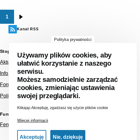
1
Stronicowanie
Następna
strona
Kanał RSS
Polityka prywatności
Stopka strony
Używamy plików cookies, aby
Aktualności
ułatwić korzystanie z naszego
serwisu.
Informacja dla Pacjenta NFZ
Możesz samodzielnie zarządzać
Formularz kontaktowy
cookies, zmieniając ustawienia
swojej przeglądarki.
Polityka prywatności
Klikając Akceptuję, zgadzasz się użycie plików cookie
Fundusze Europejskie
Więcej informacji
Feniks
Akceptuję
Nie, dziękuję