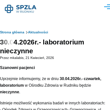
Przejdź do treści
Men
Ścieżka
Strona główna
Aktualności
30.04.2026r.- laboratorium
nawigacyjna
nieczynne
Przez
mkalabis
, 21 Kwiecień, 2026
Szanowni pacjenci
Uprzejmie informujemy, że w dniu
30.04.2026r.- czwartek,
laboratorium
w Ośrodku Zdrowia w Rudniku będzie
nieczynne
.
Istnieje możliwość wykonania badań w innych laboratoriach:
- Ośrodek Zdrowia w Grzegorzowicach- Grzegorzowice, ul.