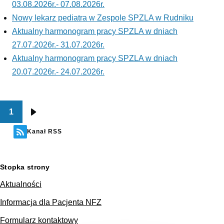
03.08.2026r.- 07.08.2026r.
Nowy lekarz pediatra w Zespole SPZLA w Rudniku
Aktualny harmonogram pracy SPZLA w dniach
27.07.2026r.- 31.07.2026r.
Aktualny harmonogram pracy SPZLA w dniach
20.07.2026r.- 24.07.2026r.
1
Stronicowanie
Następna
strona
Kanał RSS
Stopka strony
Aktualności
Informacja dla Pacjenta NFZ
Formularz kontaktowy