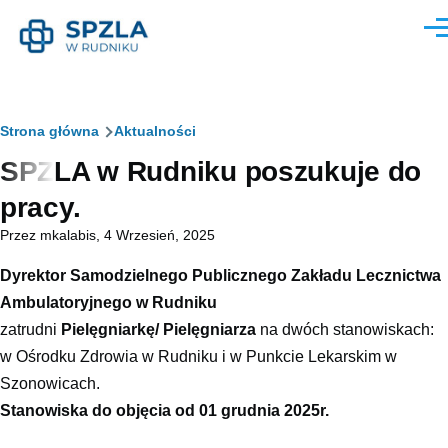
Przejdź do treści
Men
Ścieżka
Strona główna
Aktualności
SPZLA w Rudniku poszukuje do
nawigacyjna
pracy.
Przez
mkalabis
, 4 Wrzesień, 2025
Dyrektor Samodzielnego Publicznego Zakładu Lecznictwa
Ambulatoryjnego w Rudniku
zatrudni
Pielęgniarkę/ Pielęgniarza
na dwóch stanowiskach:
w Ośrodku Zdrowia w Rudniku i w Punkcie Lekarskim w
Szonowicach.
Stanowiska do objęcia od 01 grudnia 2025r.