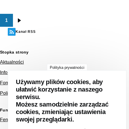
1
Stronicowanie
Następna
strona
Kanał RSS
Stopka strony
Aktualności
Polityka prywatności
Informacja dla Pacjenta NFZ
Używamy plików cookies, aby
Formularz kontaktowy
ułatwić korzystanie z naszego
Polityka prywatności
serwisu.
Możesz samodzielnie zarządzać
Fundusze Europejskie
cookies, zmieniając ustawienia
swojej przeglądarki.
Feniks