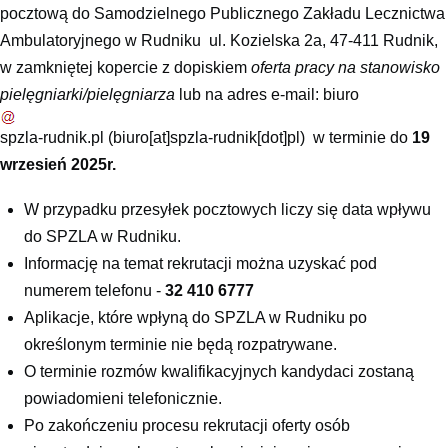
pocztową do Samodzielnego Publicznego Zakładu Lecznictwa
Ambulatoryjnego w Rudniku ul. Kozielska 2a, 47-411 Rudnik,
w zamkniętej kopercie z dopiskiem
oferta pracy na stanowisko
pielęgniarki/pielęgniarza
lub na adres e-mail:
biuro
spzla-rudnik
.
pl
(biuro[at]spzla-rudnik[dot]pl)
w terminie do
19
wrzesień 2025r.
W przypadku przesyłek pocztowych liczy się data wpływu
do SPZLA w Rudniku.
Informację na temat rekrutacji można uzyskać pod
numerem telefonu -
32 410 6777
Aplikacje, które wpłyną do SPZLA w Rudniku po
określonym terminie nie będą rozpatrywane.
O terminie rozmów kwalifikacyjnych kandydaci zostaną
powiadomieni telefonicznie.
Po zakończeniu procesu rekrutacji oferty osób