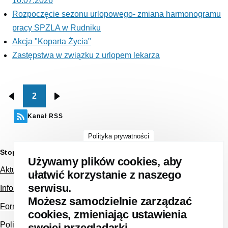
10.07.2026
Rozpoczęcie sezonu urlopowego- zmiana harmonogramu
pracy SPZLA w Rudniku
Akcja "Koparta Życia"
Zastępstwa w związku z urlopem lekarza
2
Stronicowanie
Poprzednia
Następna
strona
strona
Kanał RSS
Polityka prywatności
Stopka strony
Używamy plików cookies, aby
Aktualności
ułatwić korzystanie z naszego
serwisu.
Informacja dla Pacjenta NFZ
Możesz samodzielnie zarządzać
Formularz kontaktowy
cookies, zmieniając ustawienia
Polityka prywatności
swojej przeglądarki.