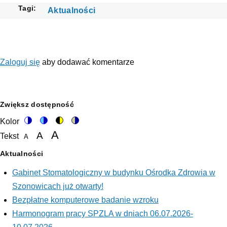
Tagi
Aktualności
Zaloguj się
aby dodawać komentarze
Zwiększ dostępność
Kolor
Switch
Switch
Switch
Switch
A
A
Tekst
to
to
to
to
A
color
blue
high
soft
Set
Set
Set
theme
theme
visibility
theme
font
Aktualności
font
theme
font
size
to
size
size
Gabinet Stomatologiczny w budynku Ośrodka Zdrowia w
100%
to
to
Szonowicach już otwarty!
125%
150%
Bezpłatne komputerowe badanie wzroku
Harmonogram pracy SPZLA w dniach 06.07.2026-